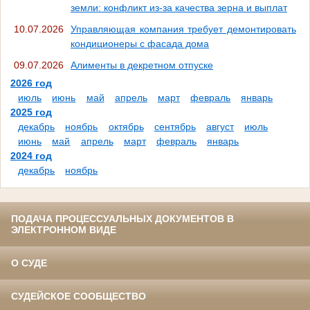
земли: конфликт из-за качества зерна и выплат
10.07.2026
Управляющая компания требует демонтировать
кондиционеры с фасада дома
09.07.2026
Алименты в декретном отпуске
2026 год
июль
июнь
май
апрель
март
февраль
январь
2025 год
декабрь
ноябрь
октябрь
сентябрь
август
июль
июнь
май
апрель
март
февраль
январь
2024 год
декабрь
ноябрь
ПОДАЧА ПРОЦЕССУАЛЬНЫХ ДОКУМЕНТОВ В
ЭЛЕКТРОННОМ ВИДЕ
О СУДЕ
СУДЕЙСКОЕ СООБЩЕСТВО