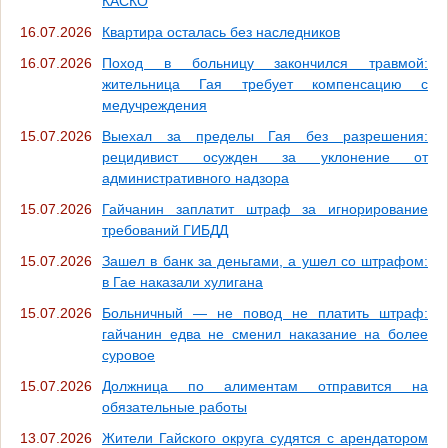
КАСКО
16.07.2026
Квартира осталась без наследников
16.07.2026
Поход в больницу закончился травмой:
жительница Гая требует компенсацию с
медучреждения
15.07.2026
Выехал за пределы Гая без разрешения:
рецидивист осужден за уклонение от
административного надзора
15.07.2026
Гайчанин заплатит штраф за игнорирование
требований ГИБДД
15.07.2026
Зашел в банк за деньгами, а ушел со штрафом:
в Гае наказали хулигана
15.07.2026
Больничный — не повод не платить штраф:
гайчанин едва не сменил наказание на более
суровое
15.07.2026
Должница по алиментам отправится на
обязательные работы
13.07.2026
Жители Гайского округа судятся с арендатором