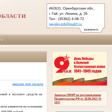
462631, Оренбургская обл.,
г. Гай, ул. Ленина, д. 26
ОБЛАСТИ
Тел.: (35362) 4-08-72
gaysky.orb@sudrf.ru
схема проезда
развернуть
версия для печати
емой в неуплате средств на
Запросы ОПФР по постановлению
Правительства РФ от 28.06.2021 №
1037
платы алиментов на основании
- 469 090 рублей.