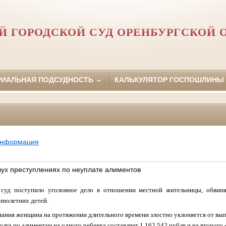
Й ГОРОДСКОЙ СУД ОРЕНБУРГСКОЙ 
РИАЛЬНАЯ ПОДСУДНОСТЬ
КАЛЬКУЛЯТОР ГОСПОШЛИНЫ
информация
ух преступлениях по неуплате алиментов
 суд поступило уголовное дело в отношении местной жительницы, обвиня
ннолетних детей.
нания женщина на протяжении длительного времени злостно уклоняется от вы
лга по алиментам на одного ребенка составляет 1 162 542 рубля и на второго 