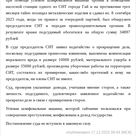
при помощи угловой шлифовальной машины проник в помещение
насосной станции одного из СНТ города Гай и на протяжении трех
месяцев тайно похищал металлические изделия и сдавал их. 8 сентября
2025 года, когда он пришел за очередной партией, был обнаружен
председателем СНТ и передан правоохранительным органам. В
результате кражи подсудимый обогатился на общую сумму 34897
рублей.
В суде председатель СНТ заявил ходатайство о прекращении дела,
поскольку подсудимым принесены извинения, выплачена компенсация
морального вреда в размере 10000 рублей, материального ущерба в
размере 35000 рублей, произведены уборочные работы на территории
СНТ, состоялось их примирение, каких-либо претензий к нему ни
председатель, ни члены СНТ не имеют.
Суд, проверив указанные доводы, учитывая мнение сторон, а также
личность подсудимого, удовлетворил заявленное ходатайство и
прекратил дело в связи с примирением сторон.
Угловая шлифовальная машина, которой гайчанин пользовался при
совершении преступления, конфискована в доход государства.
Постановление суда не вступило в законную силу.
опубликовано 17.12.2025 08:44 (МСК)